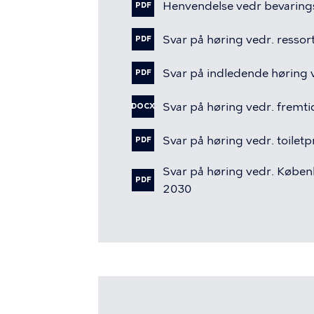
Henvendelse
vedr
bevaring
PDF
Svar
på
høring
vedr.
ressor
PDF
Svar
på
indledende
høring
PDF
Svar
på
høring
vedr.
fremti
DOCX
Svar
på
høring
vedr.
toiletp
PDF
Svar
på
høring
vedr.
Køben
PDF
2030