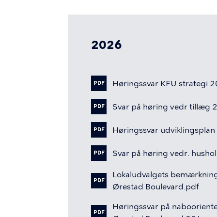
2026
Høringssvar
KFU
strategi
2
PDF
Svar
på
høring
vedr
tillæg
PDF
Høringssvar
udviklingsplan
PDF
Svar
på
høring
vedr.
hushol
PDF
Lokaludvalgets
bemærknin
PDF
Ørestad
Boulevard.pdf
Høringssvar
på
naboorient
PDF