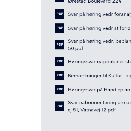
Ørestad
Boulevard
224
Svar
på
høring
vedr
foranal
PDF
Svar
på
høring
vedr
stiforl
PDF
Svar
på
høring
vedr.
beplan
PDF
50.pdf
Høringssvar
rygekabiner
st
PDF
Bemærkninger
til
Kultur-
o
PDF
Høringssvar
på
Handleplan
PDF
Svar
naboorientering
om
d
PDF
ej
51,
Vatnavej
12.pdf