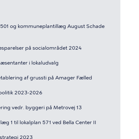
501
og
kommuneplantillæg
August
Schade
esparelser
på
socialområdet
2024
æsentanter
i
lokaludvalg
etablering
af
grussti
på
Amager
Fælled
olitik
2023-2026
ering
vedr.
byggeri
på
Metrovej
13
illæg
1
til
lokalplan
571
ved
Bella
Center
II
trategi
2023