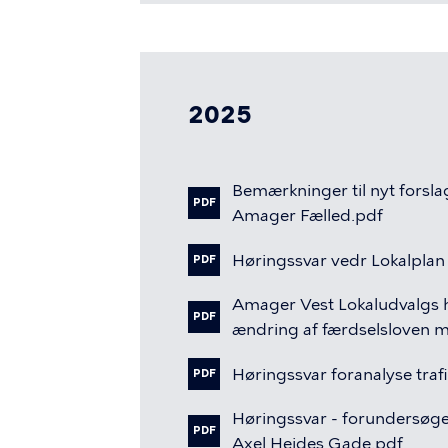
2025
Bemærkninger
til
nyt
forsla
PDF
Amager
Fælled.pdf
Høringssvar
vedr
Lokalplan
PDF
Amager
Vest
Lokaludvalgs
PDF
ændring
af
færdselsloven
m
Høringssvar
foranalyse
traf
PDF
Høringssvar
-
forundersøge
PDF
Axel
Heides
Gade.pdf