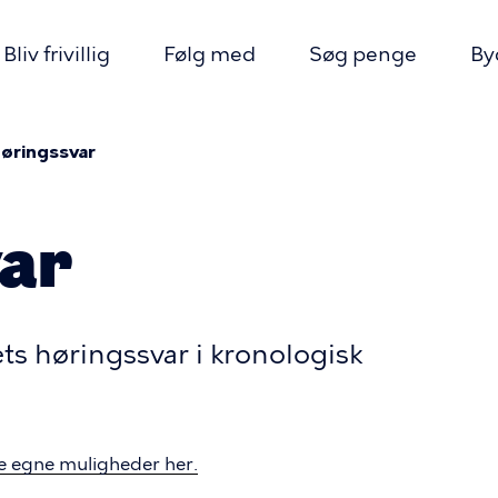
Bliv frivillig
Følg med
Søg penge
By
øringssvar
ion
mme
ar
ts høringssvar i kronologisk
 egne muligheder her.