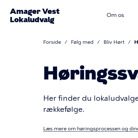
Gå
Amager Vest
til
Om os
Lokaludvalg
hovedindhold
Primær
Forside
Følg med
Bliv Hørt
H
navigat
Brødkru
Høringssv
Her finder du lokaludvalge
rækkefølge.
Læs mere om høringsprocessen og dine