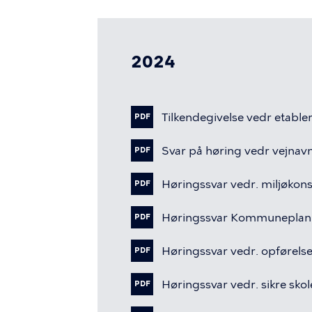
2024
Tilkendegivelse
vedr
etable
PDF
Svar
på
høring
vedr
vejnav
PDF
Høringssvar
vedr.
miljøkon
PDF
Høringssvar
Kommuneplan
PDF
Høringssvar
vedr.
opførels
PDF
Høringssvar
vedr.
sikre
skol
PDF