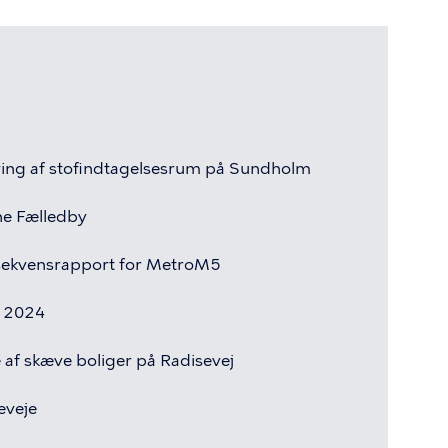
ring
af
stofindtagelsesrum
på
Sundholm
ne
Fælledby
sekvensrapport
for
MetroM5
2024
e
af
skæve
boliger
på
Radisevej
eveje