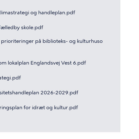
klimastrategi
og
handleplan.pdf
Fælledby
skole.pdf
prioriteringer
på
biblioteks-
og
kulturhuso
om
lokalplan
Englandsvej
Vest
6.pdf
ategi.pdf
sitetshandleplan
2026-2029.pdf
ringsplan
for
idræt
og
kultur.pdf