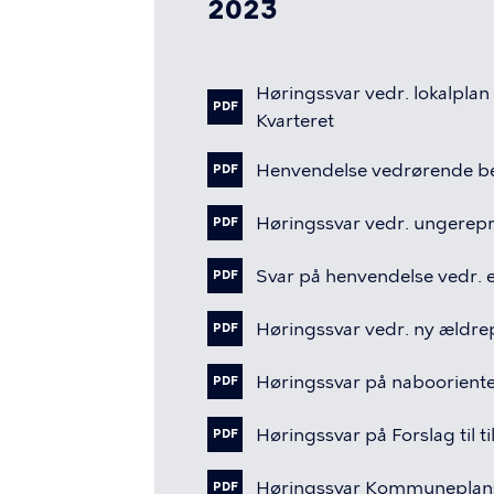
2023
Høringssvar
vedr.
lokalplan
PDF
Kvarteret
Henvendelse
vedrørende
b
PDF
Høringssvar
vedr.
ungerepr
PDF
Svar
på
henvendelse
vedr.
PDF
Høringssvar
vedr.
ny
ældrep
PDF
Høringssvar
på
naboorient
PDF
Høringssvar
på
Forslag
til
t
PDF
Høringssvar
Kommuneplans
PDF