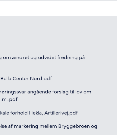
g
om
ændret
og
udvidet
fredning
på
Bella
Center
Nord.pdf
høringssvar
angående
forslag
til
lov
om
.m..pdf
ikale
forhold
Hekla,
Artillerivej.pdf
lse
af
markering
mellem
Bryggebroen
og