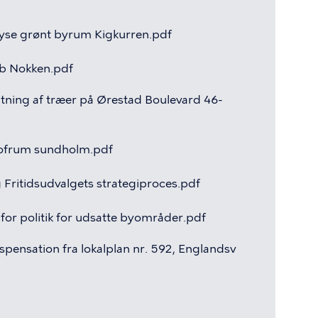
yse
grønt
byrum
Kigkurren.pdf
øb
Nokken.pdf
tning
af
træer
på
Ørestad
Boulevard
46-
ofrum
sundholm.pdf
g
Fritidsudvalgets
strategiproces.pdf
for
politik
for
udsatte
byområder.pdf
ispensation
fra
lokalplan
nr.
592,
Englandsv