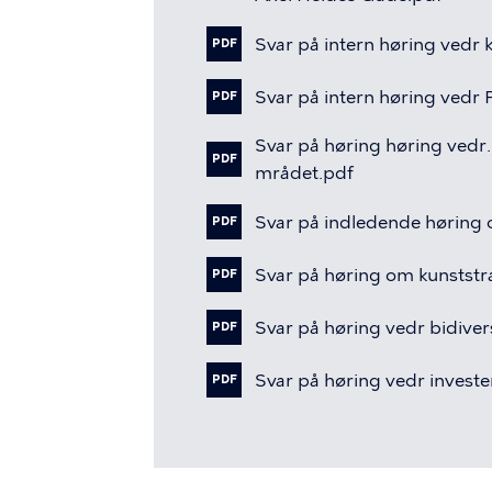
Svar
på
intern
høring
vedr
PDF
Svar
på
intern
høring
vedr
PDF
Svar
på
høring
høring
vedr.
PDF
mrådet.pdf
Svar
på
indledende
høring
PDF
Svar
på
høring
om
kunststr
PDF
Svar
på
høring
vedr
bidiver
PDF
Svar
på
høring
vedr
investe
PDF