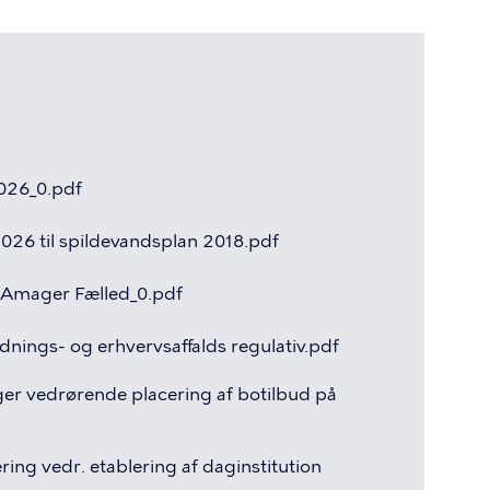
026_0.pdf
2026
til
spildevandsplan
2018.pdf
Amager
Fælled_0.pdf
dnings-
og
erhvervsaffalds
regulativ.pdf
ger
vedrørende
placering
af
botilbud
på
ering
vedr.
etablering
af
daginstitution