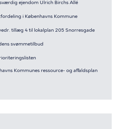
sværdig
ejendom
Ulrich
Birchs
Allé
tfordeling
i
Københavns
Kommune
vedr.
tillæg
4
til
lokalplan
205
Snorresgade
dens
svømmetilbud
rioriteringslisten
havns
Kommunes
ressource-
og
affaldsplan