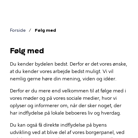
Gå
til
hovedindhold
Forside
Følg med
Brødkrumme
Følg med
Du kender bydelen bedst. Derfor er det vores ønske,
Vær
at du kender vores arbejde bedst muligt. Vi vil
nemlig gerne høre din mening, viden og idéer.
med
Derfor er du mere end velkommen til at følge med i
vores møder og på vores sociale medier, hvor vi
oplyser og informerer om, når der sker noget, der
har indflydelse på lokale beboeres liv og hverdag.
Du kan også få direkte indflydelse på byens
udvikling ved at blive del af vores borgerpanel, ved