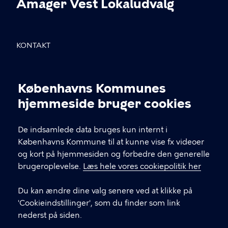
Amager Vest Lokaludvalg
KONTAKT
Sundholmsvej 8, 2300 København S
Københavns Kommunes
info@avlu.dk
Cookieindstillinger
hjemmeside bruger cookies
21 51 39 35
De indsamlede data bruges kun internt i
Københavns Kommune til at kunne vise fx videoer
LINKS
og kort på hjemmesiden og forbedre den generelle
brugeroplevelse.
Læs hele vores cookiepolitik her
Facebook
Du kan ændre dine valg senere ved at klikke på
Instagram
'Cookieindstillinger', som du finder som link
nederst på siden.
Kontakt os