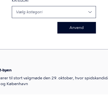
KATEGORI
R-byen
erer til stort valgmøde den 29. oktober, hvor spidskandida
r og København