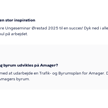
n stor inspiration
at gøre Ungeseminar Ørestad 2025 til en succes! Dyk ned i al
 hul på arbejdet.
 og byrum udvikles på Amager?
d at udarbejde en Trafik- og Byrumsplan for Amager. Du
l Amagers byrum.