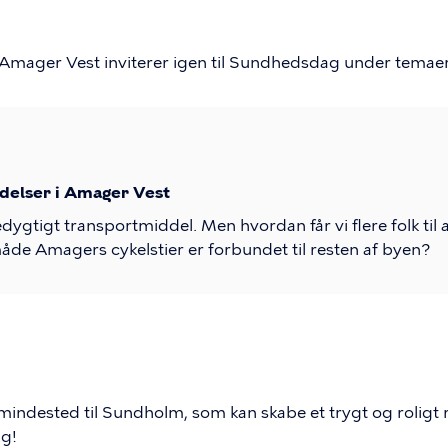
Amager Vest inviterer igen til Sundhedsdag under temaer
delser i Amager Vest
edygtigt transportmiddel. Men hvordan får vi flere folk til
de Amagers cykelstier er forbundet til resten af byen?
 et mindested til Sundholm, som kan skabe et trygt og rolig
ng!