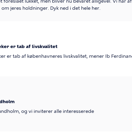
t foreslået lukket, men bliver nu bevaret alligevel. Vi har
 om jeres holdninger. Dyk ned i det hele her.
ker er tab af livskvalitet
eker er tab af københavneres livskvalitet, mener Ib Ferdi
ndholm
undholm, og vi inviterer alle interesserede