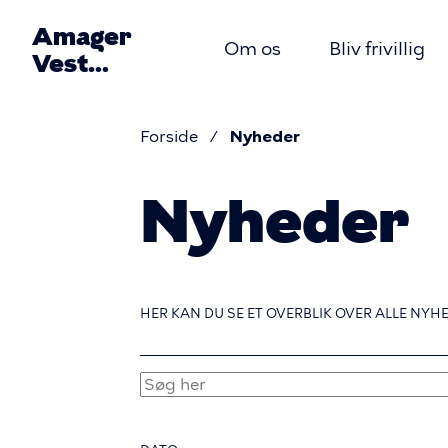
Gå
Amager
til
Om os
Bliv frivillig
Vest
hovedindhold
Primær
Lokaludvalg
Forside
Nyheder
navigati
Brødkru
Nyheder
HER KAN DU SE ET OVERBLIK OVER ALLE NYH
SØG
HER