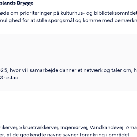
slands Brygge
møde om prioriteringer på kulturhus- og biblioteksområdet
r mulighed for at stille spørgsmål og komme med bemærkn
5, hvor vi i samarbejde danner et netværk og taler om, hv
Ørestad.
trikervej, Skruetrækkervej, Ingeniørvej, Vandkandevej. Am
ner, at de godkendte navne savner forankring i området.