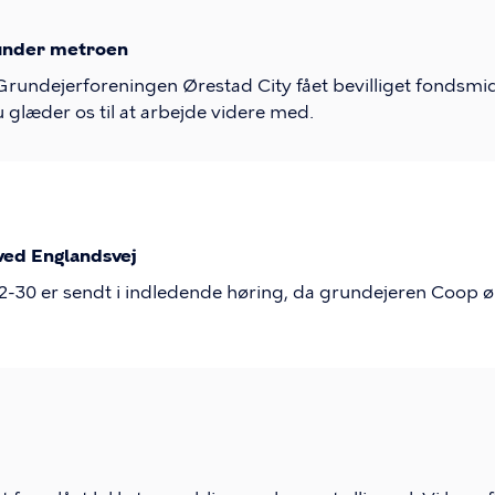
 under metroen
ndejerforeningen Ørestad City fået bevilliget fondsmidle
glæder os til at arbejde videre med.
ved Englandsvej
22-30 er sendt i indledende høring, da grundejeren Coop ø