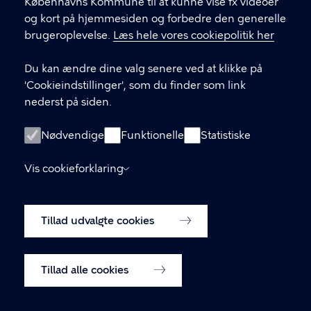
Københavns Kommune til at kunne vise fx videoer
LINKS
og kort på hjemmesiden og forbedre den generelle
brugeroplevelse.
Læs hele vores cookiepolitik her
Facebook
Du kan ændre dine valg senere ved at klikke på
Instagram
'Cookieindstillinger', som du finder som link
nederst på siden.
Kontakt os
Nyhedsbrev
Nødvendige
Funktionelle
Statistiske
Amager Vest Borgerpanel
Vis cookieforklaring
Oplysningspligt (GDPR)
Tillad udvalgte cookies
Cookiepolitik
Cookieindstillinger
Tillad alle cookies