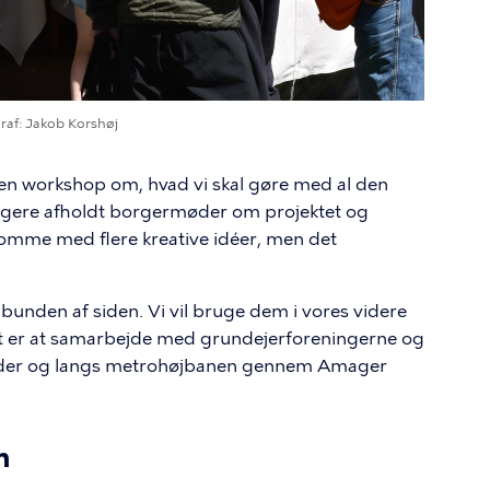
raf
Jakob Korshøj
 en workshop om, hvad vi skal gøre med al den
dligere afholdt borgermøder om projektet og
t komme med flere kreative idéer, men det
t i bunden af siden. Vi vil bruge dem i vores videre
dt er at samarbejde med grundejerforeningerne og
 under og langs metrohøjbanen gennem Amager
n