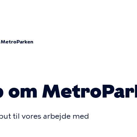
ion
 MetroParken
mme
 om MetroPar
nput til vores arbejde med