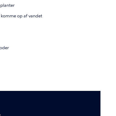
 planter
an komme op af vandet
boder
g