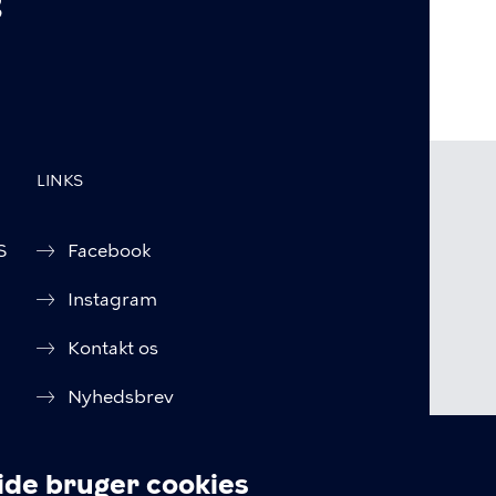
LINKS
S
Facebook
Instagram
Kontakt os
Nyhedsbrev
Amager Vest Borgerpanel
e bruger cookies
Oplysningspligt (GDPR)