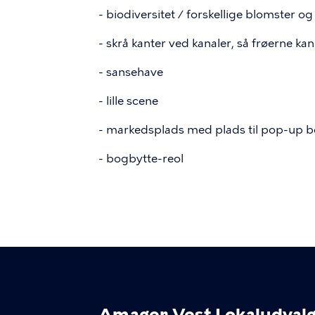
- biodiversitet / forskellige blomster og
- skrå kanter ved kanaler, så frøerne k
- sansehave
- lille scene
- markedsplads med plads til pop-up 
- bogbytte-reol
Amager Vest Lokaludval