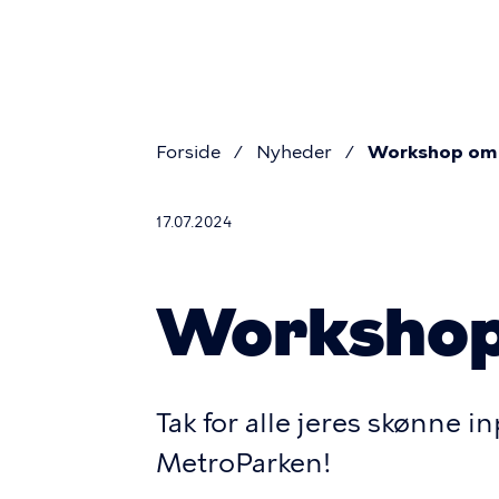
Primær
Gå
til
navigat
hovedindhold
Forside
Nyheder
Workshop om
Brødkru
17.07.2024
Workshop
Tak for alle jeres skønne i
MetroParken!