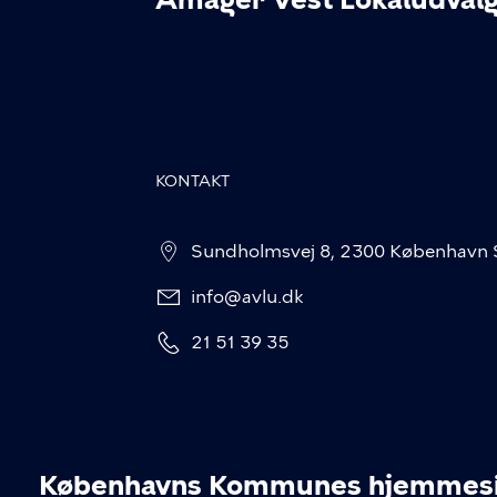
KONTAKT
Sundholmsvej 8, 2300 København 
info@avlu.dk
21 51 39 35
Københavns Kommunes hjemmesid