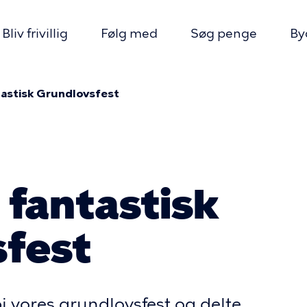
Bliv frivillig
Følg med
Søg penge
By
tastisk Grundlovsfest
ion
mme
 fantastisk
fest
rbi vores grundlovsfest og delte