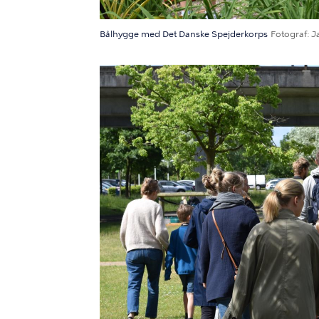
Bålhygge med Det Danske Spejderkorps
Fotograf
J
Billede