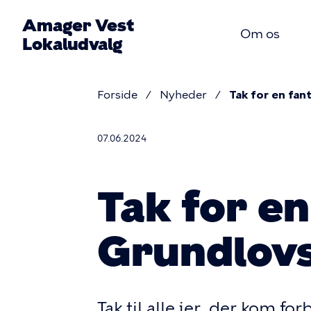
Gå
Amager Vest
til
Om os
Lokaludvalg
hovedindhold
Primær
Forside
Nyheder
Tak for en fan
navigat
Brødkru
07.06.2024
Tak for en
Grundlovs
Tak til alle jer, der kom fo