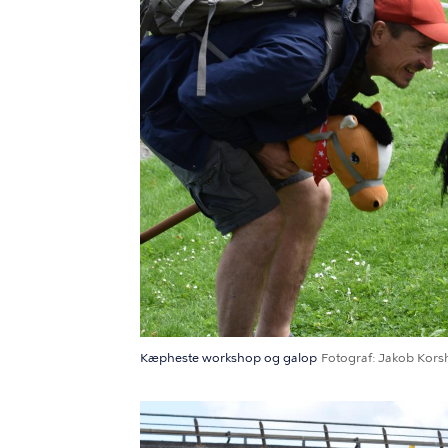
Kæpheste workshop og galop
Fotograf
Jakob Kors
Billede