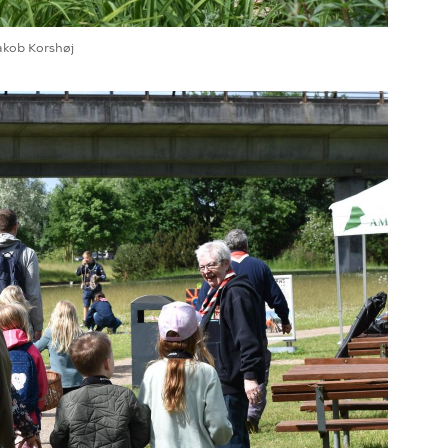
akob Korshøj