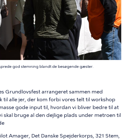
 sprede god stemning blandt de besøgende gæster.
 vores Grundlovsfest arrangeret sammen med
 til alle jer, der kom forbi vores telt til workshop
asse gode input til, hvordan vi bliver bedre til at
vi skal bruge al den dejlige plads under metroen til
jde
urpilot Amager, Det Danske Spejderkorps, 321 Stem,