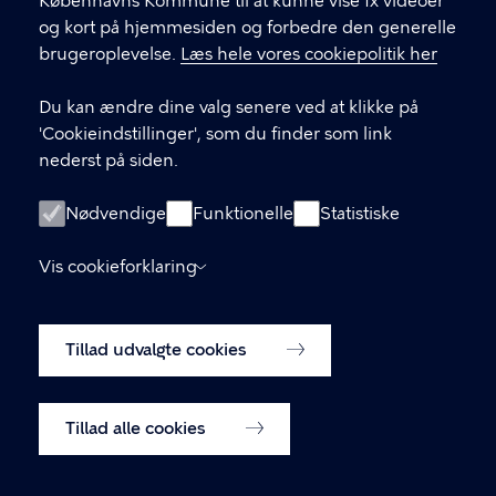
Københavns Kommune til at kunne vise fx videoer
LINKS
og kort på hjemmesiden og forbedre den generelle
brugeroplevelse.
Læs hele vores cookiepolitik her
Facebook
Du kan ændre dine valg senere ved at klikke på
Instagram
'Cookieindstillinger', som du finder som link
nederst på siden.
Kontakt os
Nyhedsbrev
Nødvendige
Funktionelle
Statistiske
Amager Vest Borgerpanel
Vis cookieforklaring
Oplysningspligt (GDPR)
Tillad udvalgte cookies
Cookiepolitik
Cookieindstillinger
Tillad alle cookies