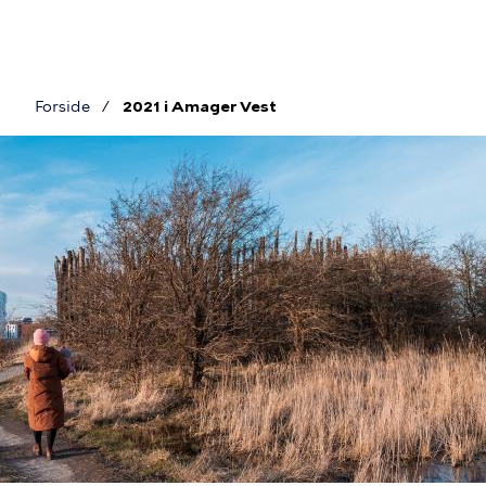
Gå
til
hovedindhold
Forside
2021 i Amager Vest
Brødkrumme