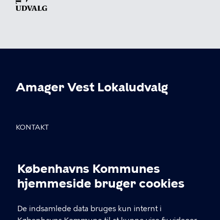
Amager Vest Lokaludvalg
KONTAKT
Sundholmsvej 8, 2300 København S
Københavns Kommunes
info@avlu.dk
Cookieindstillinger
hjemmeside bruger cookies
21 51 39 35
De indsamlede data bruges kun internt i