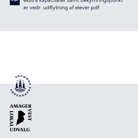
ekstra
kapaciteter
samt
bekymringspunkt
PDF
er
vedr.
udflytning
af
elever.pdf