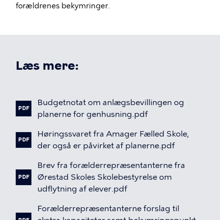
forældrenes bekymringer.
Læs mere:
Budgetnotat
om
anlægsbevillingen
og
PDF
planerne
for
genhusning.pdf
Høringssvaret
fra
Amager
Fælled
Skole,
PDF
der
også
er
påvirket
af
planerne.pdf
Brev
fra
forælderrepræsentanterne
fra
Ørestad
Skoles
Skolebestyrelse
om
PDF
udflytning
af
elever.pdf
Forælderrepræsentanterne
forslag
til