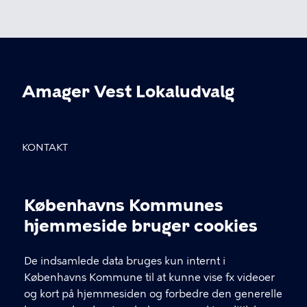
Amager Vest Lokaludvalg
KONTAKT
Sundholmsvej 8, 2300 København S
Københavns Kommunes
info@avlu.dk
Cookieindstillinger
hjemmeside bruger cookies
21 51 39 35
De indsamlede data bruges kun internt i
Københavns Kommune til at kunne vise fx videoer
LINKS
og kort på hjemmesiden og forbedre den generelle