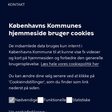
KONTAKT
Sundholmsvej 8, 2300 København S
Københavns Kommunes
info@avlu.dk
Cookieindstillinger
hjemmeside bruger cookies
21 51 39 35
De indsamlede data bruges kun internt i
Københavns Kommune til at kunne vise fx videoer
LINKS
og kort på hjemmesiden og forbedre den generelle
brugeroplevelse.
Læs hele vores cookiepolitik her
Facebook
Du kan ændre dine valg senere ved at klikke på
Instagram
'Cookieindstillinger', som du finder som link
nederst på siden.
Kontakt os
Nyhedsbrev
Nødvendige
Funktionelle
Statistiske
Amager Vest Borgerpanel