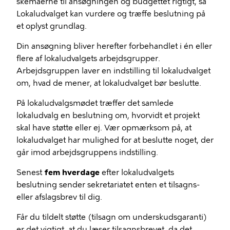
skemaerne til ansøgningen og budgettet rigtigt, så
Lokaludvalget kan vurdere og træffe beslutning på
et oplyst grundlag.
Din ansøgning bliver herefter forbehandlet i én eller
flere af lokaludvalgets arbejdsgrupper.
Arbejdsgruppen laver en indstilling til lokaludvalget
om, hvad de mener, at lokaludvalget bør beslutte.
På lokaludvalgsmødet træffer det samlede
lokaludvalg en beslutning om, hvorvidt et projekt
skal have støtte eller ej. Vær opmærksom på, at
lokaludvalget har mulighed for at beslutte noget, der
går imod arbejdsgruppens indstilling.
Senest
fem hverdage
efter lokaludvalgets
beslutning sender sekretariatet enten et tilsagns-
eller afslagsbrev til dig.
Får du tildelt støtte (tilsagn om underskudsgaranti)
er det vigtigt, at du læser tilsagnsbrevet, da det