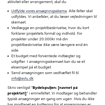
aktivitet eller arrangement, skal du
Udfylde vores ansøgningsskema
. Alle felter skal
udfyldes. Vi anbefaler, at du læser vejledningen til
skemaet.
Vedlægge en projektbeskrivelse, hvor du kort
forklarer projektets formål og indhold. For
projekter under 20.000kr må din
projektbeskrivelse ikke være længere end én
side.
Et budget med forventede indtægter og
udgifter. I ansøgningsskemaet kan du se et
eksempel på et budget.
Send ansøgningen som vedhæftet fil til
info@avlu.dk
Skriv venligst ”
Bydelspuljen: [navnet på
projektet]
” i emnefeltet. Vi modtager og behandler
typisk ansøgninger en gang om ugen. Hvis du ikke
har modtaget en kvittering for at ansøgningen er