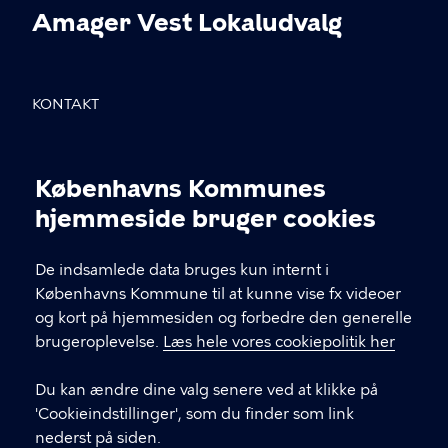
Amager Vest Lokaludvalg
KONTAKT
Sundholmsvej 8, 2300 København S
Københavns Kommunes
info@avlu.dk
Cookieindstillinger
hjemmeside bruger cookies
21 51 39 35
De indsamlede data bruges kun internt i
Københavns Kommune til at kunne vise fx videoer
LINKS
og kort på hjemmesiden og forbedre den generelle
brugeroplevelse.
Læs hele vores cookiepolitik her
Facebook
Du kan ændre dine valg senere ved at klikke på
Instagram
'Cookieindstillinger', som du finder som link
nederst på siden.
Kontakt os