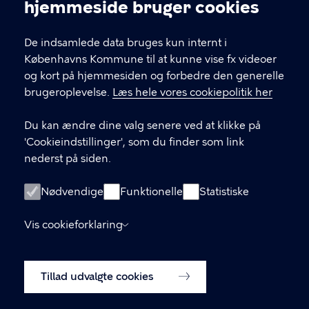
Cookieindstillinger
hjemmeside bruger cookies
21 51 39 35
De indsamlede data bruges kun internt i
Københavns Kommune til at kunne vise fx videoer
LINKS
og kort på hjemmesiden og forbedre den generelle
brugeroplevelse.
Læs hele vores cookiepolitik her
Facebook
Du kan ændre dine valg senere ved at klikke på
Instagram
'Cookieindstillinger', som du finder som link
nederst på siden.
Kontakt os
Nyhedsbrev
Nødvendige
Funktionelle
Statistiske
Amager Vest Borgerpanel
Vis cookieforklaring
Oplysningspligt (GDPR)
Tillad udvalgte cookies
Cookiepolitik