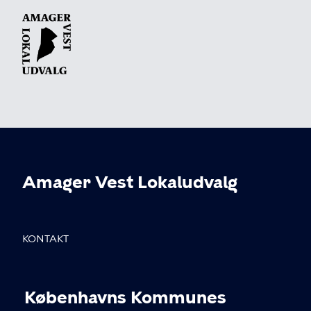
Amager Vest Lokaludvalg
KONTAKT
Sundholmsvej 8, 2300 København S
Københavns Kommunes
info@avlu.dk