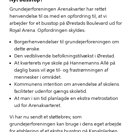
Grundejerforeningen Arenakvarter har rettet
henvendelse til os med en opfordring til, at vi
arbejder for et busstop på Ørestads Boulevard ud for
Royal Arena. Opfordringen skyldes:
Borgerhenvendelser til grundejerforeningen om
dette ønske.
Den vedblivende befolkningstilvækst i Ørestad.
At kvarterets nye skole på Hannemanns Allé på
daglig basis vil øge til- og frastrømningen af
mennesker i området.
Kommunens intention om anvendelse af skolens
faciliteter udenfor gængs skoletid.
At man i sin tid planlagde en ekstra metrostation
ud for Arenakvarteret.
Vi har nu sendt et støttebrev, som
grundejerforeningen kan bruge i dens eget arbejde
for etablering af et ekstra busstop på Kanalpladsen.