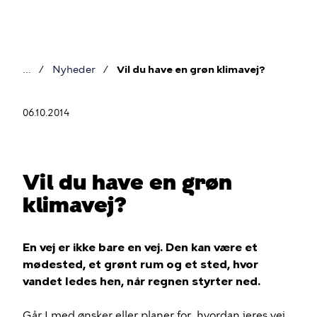
Gå
til
hovedindhold
Nyheder
Vil du have en grøn klimavej?
Brødkrumme
06.10.2014
Vil du have en grøn
klimavej?
En vej er ikke bare en vej. Den kan være et
mødested, et grønt rum og et sted, hvor
vandet ledes hen, når regnen styrter ned.
Går I med ønsker eller planer for, hvordan jeres vej