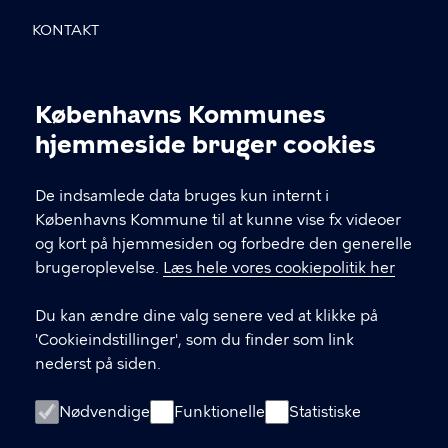
KONTAKT
Sundholmsvej 8, 2300 København S
Københavns Kommunes
info@avlu.dk
Cookieindstillinger
hjemmeside bruger cookies
21 51 39 35
De indsamlede data bruges kun internt i
Københavns Kommune til at kunne vise fx videoer
LINKS
og kort på hjemmesiden og forbedre den generelle
brugeroplevelse.
Læs hele vores cookiepolitik her
Facebook
Du kan ændre dine valg senere ved at klikke på
Instagram
'Cookieindstillinger', som du finder som link
nederst på siden.
Kontakt os
Nyhedsbrev
Nødvendige
Funktionelle
Statistiske