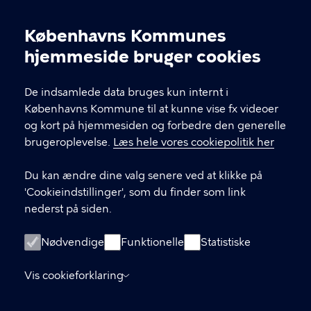
Sundholmsvej 8, 2300 København S
Københavns Kommunes
info@avlu.dk
Cookieindstillinger
hjemmeside bruger cookies
21 51 39 35
De indsamlede data bruges kun internt i
Københavns Kommune til at kunne vise fx videoer
LINKS
og kort på hjemmesiden og forbedre den generelle
brugeroplevelse.
Læs hele vores cookiepolitik her
Facebook
Du kan ændre dine valg senere ved at klikke på
Instagram
'Cookieindstillinger', som du finder som link
nederst på siden.
Kontakt os
Nyhedsbrev
Nødvendige
Funktionelle
Statistiske
Amager Vest Borgerpanel
Vis cookieforklaring
Oplysningspligt (GDPR)