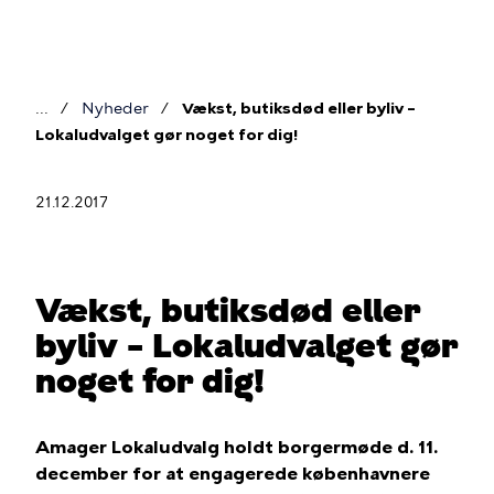
Gå
til
hovedindhold
Nyheder
Vækst, butiksdød eller byliv –
Brødkrumme
Lokaludvalget gør noget for dig!
21.12.2017
Vækst, butiksdød eller
byliv – Lokaludvalget gør
noget for dig!
Amager Lokaludvalg holdt borgermøde d. 11.
december for at engagerede københavnere