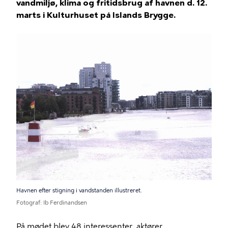
vandmiljø, klima og fritidsbrug af havnen d. 12.
marts i Kulturhuset på Islands Brygge.
Billede
Havnen efter stigning i vandstanden illustreret.
Fotograf
Ib Ferdinandsen
På mødet blev 48 interessenter, aktører,