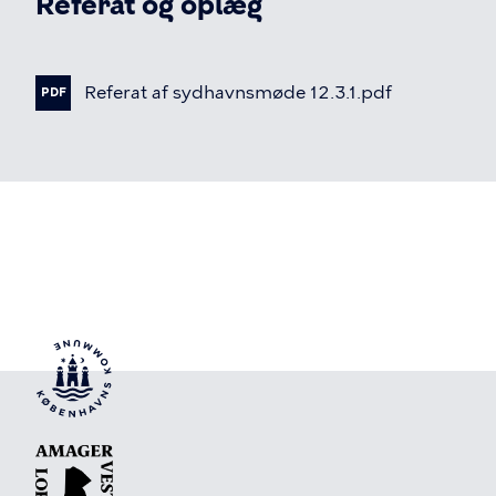
Referat og oplæg
Referat
af
sydhavnsmøde
12.3.1.pdf
PDF