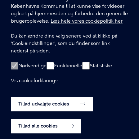
Københavns Kommune til at kunne vise fx videoer
LINKS
og kort på hjemmesiden og forbedre den generelle
brugeroplevelse.
Læs hele vores cookiepolitik her
Facebook
Du kan ændre dine valg senere ved at klikke på
Instagram
'Cookieindstillinger', som du finder som link
nederst på siden.
Kontakt os
Nyhedsbrev
Nødvendige
Funktionelle
Statistiske
Amager Vest Borgerpanel
Vis cookieforklaring
Oplysningspligt (GDPR)
Tillad udvalgte cookies
Cookiepolitik
Cookieindstillinger
Tillad alle cookies