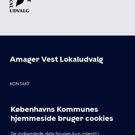
Amager Vest Lokaludvalg
KONTAKT
Sundholmsvej 8, 2300 København S
Københavns Kommunes
info@avlu.dk
Cookieindstillinger
hjemmeside bruger cookies
21 51 39 35
De indsamlede data bruges kun internt i