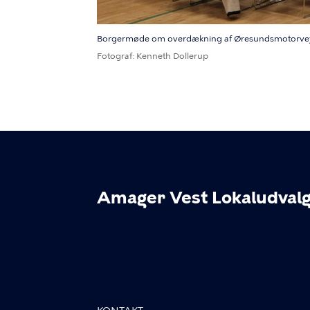
Borgermøde om overdækning af Øresundsmotorveje
Fotograf
Kenneth Dollerup
Amager Vest Lokaludval