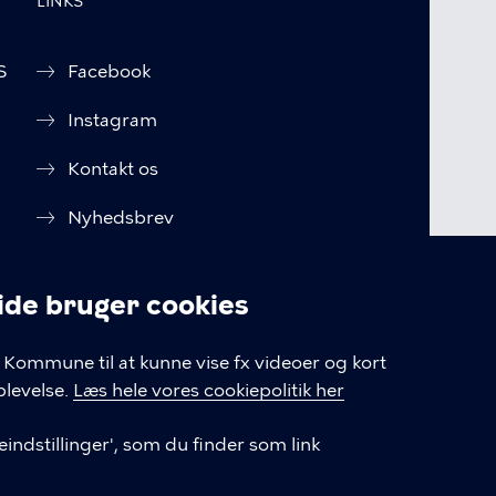
LINKS
S
Facebook
Instagram
Kontakt os
Nyhedsbrev
Amager Vest Borgerpanel
e bruger cookies
Oplysningspligt (GDPR)
linger
Kommune til at kunne vise fx videoer og kort
Cookiepolitik
levelse.
Læs hele vores cookiepolitik her
Cookieindstillinger
indstillinger', som du finder som link