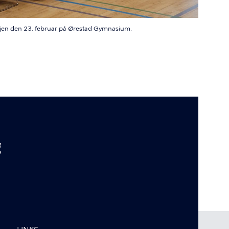
n den 23. februar på Ørestad Gymnasium.
g