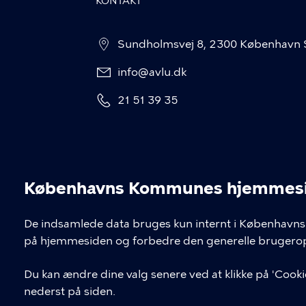
KONTAKT
Sundholmsvej 8, 2300 København 
info@avlu.dk
21 51 39 35
Københavns Kommunes hjemmesid
Cookieindstil
De indsamlede data bruges kun internt i Københavns 
på hjemmesiden og forbedre den generelle brugerop
Du kan ændre dine valg senere ved at klikke på 'Cookie
nederst på siden.