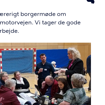
lærerigt borgermøde om
otorvejen. Vi tager de gode
rbejde.