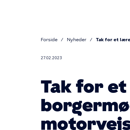
Primær
Gå
til
navigat
hovedindhold
Forside
Nyheder
Tak for et læ
Brødkru
27.02.2023
Tak for et
borgermø
motorvej