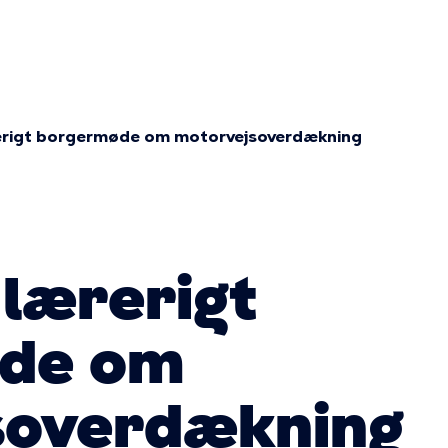
ion
rerigt borgermøde om motorvejsoverdækning
mme
 lærerigt
de om
soverdækning