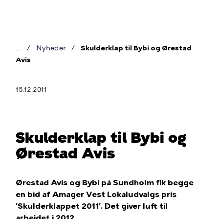
Gå
til
hovedindhold
Nyheder
Skulderklap til Bybi og Ørestad
Brødkrumme
Avis
15.12.2011
Skulderklap til Bybi og
Ørestad Avis
Ørestad Avis og Bybi på Sundholm fik begge
en bid af Amager Vest Lokaludvalgs pris
’Skulderklappet 2011’. Det giver luft til
arbejdet i 2012.