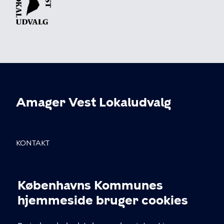
Amager Vest Lokaludvalg
KONTAKT
Sundholmsvej 8, 2300 København S
Københavns Kommunes
info@avlu.dk
Cookieindstillinger
hjemmeside bruger cookies
21 51 39 35