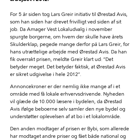
For 5 år siden tog Lars Greir initiativ til Ørestad Avis,
som han siden har drevet frivilligt ved siden af sit
job. Da Amager Vest Lokaludvalg i november
spurgte borgerne, om hvem der skulle have årets
Skulderklap, pegede mange derfor på Lars Greir, for
hans utrættelige arbejde med Ørestad Avis. Da han
fik overrakt prisen, meldte Greir klart ud: ”Det
betyder meget. Det betyder faktisk, at Ørestad Avis
er sikret udgivelse i hele 2012”.
Annoncekroner er der nemlig ikke mange af i et
område med få lokale erhvervsdrivende. Nyheden
vil glæde de 10.000 læsere i bydelen, da Ørestad
Avis ifølge beboerne selv samler den nye bydel og
understøtter oplevelsen af at bo i et lokalområde.
Den anden modtager af prisen er Bybi, som allerede
har modtaget andre priser og fået både national og