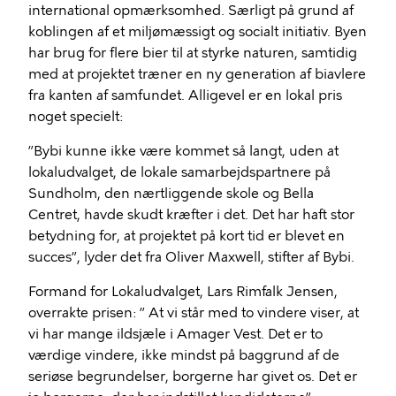
international opmærksomhed. Særligt på grund af
koblingen af et miljømæssigt og socialt initiativ. Byen
har brug for flere bier til at styrke naturen, samtidig
med at projektet træner en ny generation af biavlere
fra kanten af samfundet. Alligevel er en lokal pris
noget specielt:
”Bybi kunne ikke være kommet så langt, uden at
lokaludvalget, de lokale samarbejdspartnere på
Sundholm, den nærtliggende skole og Bella
Centret, havde skudt kræfter i det. Det har haft stor
betydning for, at projektet på kort tid er blevet en
succes”, lyder det fra Oliver Maxwell, stifter af Bybi.
Formand for Lokaludvalget, Lars Rimfalk Jensen,
overrakte prisen: ” At vi står med to vindere viser, at
vi har mange ildsjæle i Amager Vest. Det er to
værdige vindere, ikke mindst på baggrund af de
seriøse begrundelser, borgerne har givet os. Det er