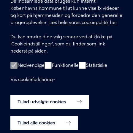
De indsamlede data bruges kun internt i
Københavns Kommune til at kunne vise fx videoer
LINKS
og kort på hjemmesiden og forbedre den generelle
brugeroplevelse.
Læs hele vores cookiepolitik her
Facebook
Du kan ændre dine valg senere ved at klikke på
Instagram
'Cookieindstillinger', som du finder som link
nederst på siden.
Kontakt os
Nyhedsbrev
Nødvendige
Funktionelle
Statistiske
Amager Vest Borgerpanel
Vis cookieforklaring
Oplysningspligt (GDPR)
Tillad udvalgte cookies
Cookiepolitik
Cookieindstillinger
Tillad alle cookies