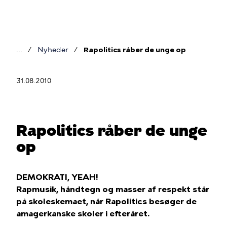
Gå
til
hovedindhold
Nyheder
Rapolitics råber de unge op
Brødkrumme
31.08.2010
Rapolitics råber de unge
op
DEMOKRATI, YEAH!
Rapmusik, håndtegn og masser af respekt står
på skoleskemaet, når Rapolitics besøger de
amagerkanske skoler i efteråret.