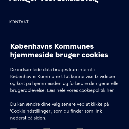
KONTAKT
Sundholmsvej 8, 2300 København S
Københavns Kommunes
info@avlu.dk
Cookieindstillinger
hjemmeside bruger cookies
21 51 39 35
De indsamlede data bruges kun internt i
Københavns Kommune til at kunne vise fx videoer
LINKS
og kort på hjemmesiden og forbedre den generelle
brugeroplevelse.
Læs hele vores cookiepolitik her
Facebook
Du kan ændre dine valg senere ved at klikke på
Instagram
'Cookieindstillinger', som du finder som link
nederst på siden.
Kontakt os