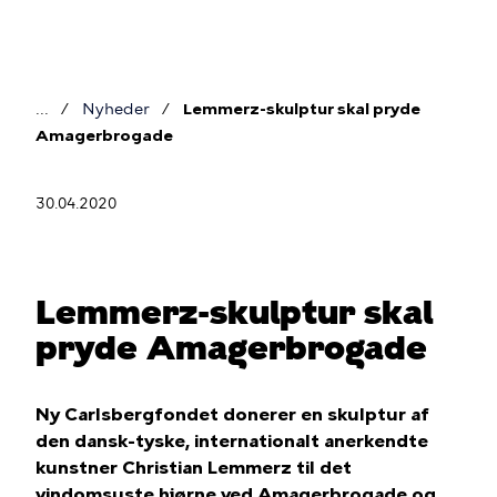
Gå
til
hovedindhold
Nyheder
Lemmerz-skulptur skal pryde
Brødkrumme
Amagerbrogade
30.04.2020
Lemmerz-skulptur skal
pryde Amagerbrogade
Ny Carlsbergfondet donerer en skulptur af
den dansk-tyske, internationalt anerkendte
kunstner Christian Lemmerz til det
vindomsuste hjørne ved Amagerbrogade og