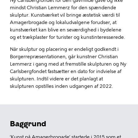
Ny Carlsbergfondet for den gavmilde gave og ikke
mindst Christian Lemmerz for den spændende
skulptur. Kunstværket vil bringe æstetisk værdi til
Amagerbrogade og lokaludvalgene forudser, at
kunstværket kan blive en seværdighed i bydelene
og et trækplaster for turister og kunstinteresserede.
Når skulptur og placering er endeligt godkendt i
Borgerrepræsentationen, går kunstner Christian
Lemmerz i gang med at fremstille skulpturen og Ny
Carlsbergfondet fastsætter en dato for indvielse af
skulpturen. Indtil videre er det planlagt at
skulpturen opstilles inden udgangen af 2022.
Baggrund
’Kunst på Amagerbrogade’ startede i 2015 som et