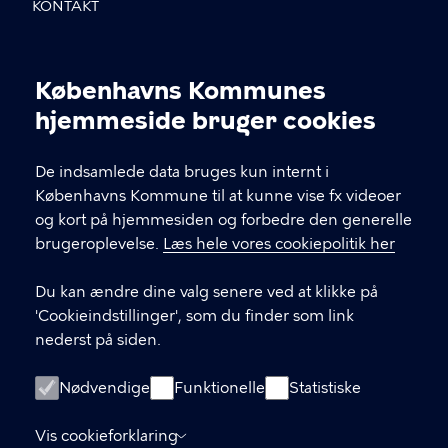
KONTAKT
Sundholmsvej 8, 2300 København S
Københavns Kommunes
info@avlu.dk
Cookieindstillinger
hjemmeside bruger cookies
21 51 39 35
De indsamlede data bruges kun internt i
Københavns Kommune til at kunne vise fx videoer
LINKS
og kort på hjemmesiden og forbedre den generelle
brugeroplevelse.
Læs hele vores cookiepolitik her
Facebook
Du kan ændre dine valg senere ved at klikke på
Instagram
'Cookieindstillinger', som du finder som link
nederst på siden.
Kontakt os
Nyhedsbrev
Nødvendige
Funktionelle
Statistiske
Amager Vest Borgerpanel
Vis cookieforklaring