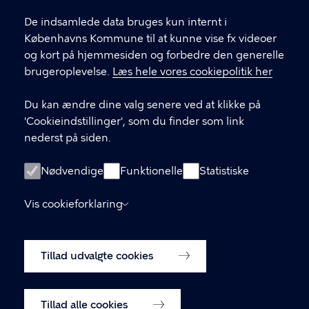
De indsamlede data bruges kun internt i
Københavns Kommune til at kunne vise fx videoer
LINKS
og kort på hjemmesiden og forbedre den generelle
brugeroplevelse.
Læs hele vores cookiepolitik her
Facebook
Du kan ændre dine valg senere ved at klikke på
Instagram
'Cookieindstillinger', som du finder som link
nederst på siden.
Kontakt os
Nyhedsbrev
Nødvendige
Funktionelle
Statistiske
Amager Vest Borgerpanel
Vis cookieforklaring
Oplysningspligt (GDPR)
Tillad udvalgte cookies
Cookiepolitik
Cookieindstillinger
Tillad alle cookies