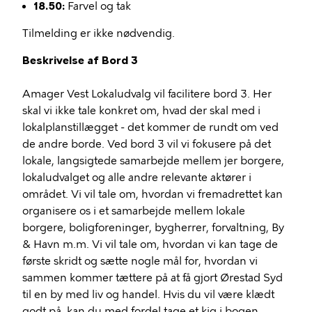
18.50:
Farvel og tak
Tilmelding er ikke nødvendig.
Beskrivelse af Bord 3
Amager Vest Lokaludvalg vil facilitere bord 3. Her
skal vi ikke tale konkret om, hvad der skal med i
lokalplanstillægget - det kommer de rundt om ved
de andre borde. Ved bord 3 vil vi fokusere på det
lokale, langsigtede samarbejde mellem jer borgere,
lokaludvalget og alle andre relevante aktører i
området. Vi vil tale om, hvordan vi fremadrettet kan
organisere os i et samarbejde mellem lokale
borgere, boligforeninger, bygherrer, forvaltning, By
& Havn m.m. Vi vil tale om, hvordan vi kan tage de
første skridt og sætte nogle mål for, hvordan vi
sammen kommer tættere på at få gjort Ørestad Syd
til en by med liv og handel. Hvis du vil være klædt
godt på, kan du med fordel tage et kig i bogen