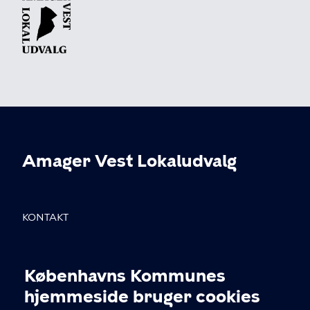
Amager Vest Lokaludvalg
KONTAKT
Sundholmsvej 8, 2300 København S
Københavns Kommunes
info@avlu.dk
Cookieindstillinger
hjemmeside bruger cookies
21 51 39 35