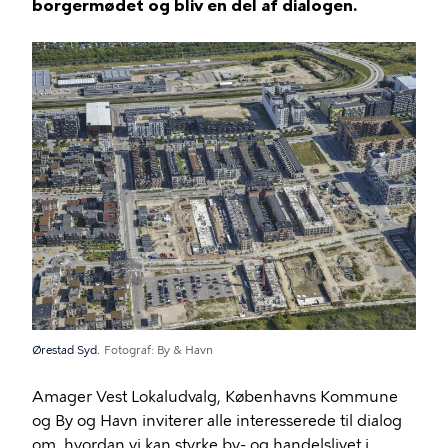
borgermødet og bliv en del af dialogen.
Ørestad Syd.
Fotograf
By & Havn
Amager Vest Lokaludvalg, Københavns Kommune
og By og Havn inviterer alle interesserede til dialog
om, hvordan vi kan styrke by- og handelslivet i