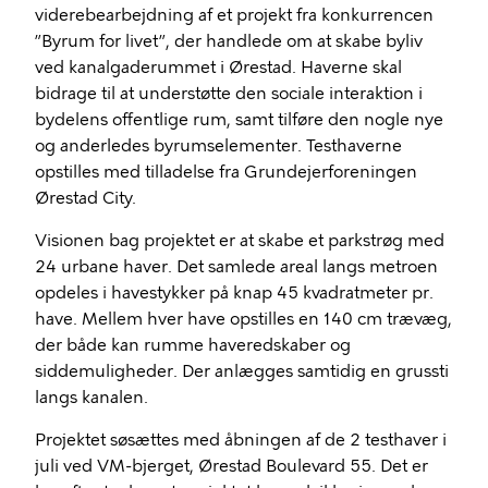
viderebearbejdning af et projekt fra konkurrencen
”Byrum for livet”, der handlede om at skabe byliv
ved kanalgaderummet i Ørestad. Haverne skal
bidrage til at understøtte den sociale interaktion i
bydelens offentlige rum, samt tilføre den nogle nye
og anderledes byrumselementer. Testhaverne
opstilles med tilladelse fra Grundejerforeningen
Ørestad City.
Visionen bag projektet er at skabe et parkstrøg med
24 urbane haver. Det samlede areal langs metroen
opdeles i havestykker på knap 45 kvadratmeter pr.
have. Mellem hver have opstilles en 140 cm trævæg,
der både kan rumme haveredskaber og
siddemuligheder. Der anlægges samtidig en grussti
langs kanalen.
Projektet søsættes med åbningen af de 2 testhaver i
juli ved VM-bjerget, Ørestad Boulevard 55. Det er