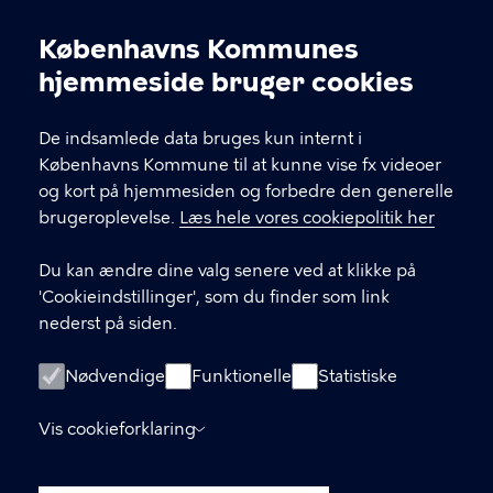
Sundholmsvej 8, 2300 København S
Københavns Kommunes
info@avlu.dk
Cookieindstillinger
hjemmeside bruger cookies
21 51 39 35
De indsamlede data bruges kun internt i
Københavns Kommune til at kunne vise fx videoer
LINKS
og kort på hjemmesiden og forbedre den generelle
brugeroplevelse.
Læs hele vores cookiepolitik her
Facebook
Du kan ændre dine valg senere ved at klikke på
Instagram
'Cookieindstillinger', som du finder som link
nederst på siden.
Kontakt os
Nyhedsbrev
Nødvendige
Funktionelle
Statistiske
Amager Vest Borgerpanel
Vis cookieforklaring
Oplysningspligt (GDPR)