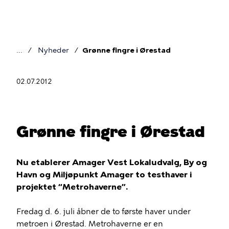
Gå
til
hovedindhold
Nyheder
​Grønne fingre i Ørestad
Brødkrumme
02.07.2012
​Grønne fingre i Ørestad
Nu etablerer Amager Vest Lokaludvalg, By og
Havn og Miljøpunkt Amager to testhaver i
projektet “Metrohaverne”.
​Fredag d. 6. juli åbner de to første haver under
metroen i Ørestad. Metrohaverne er en