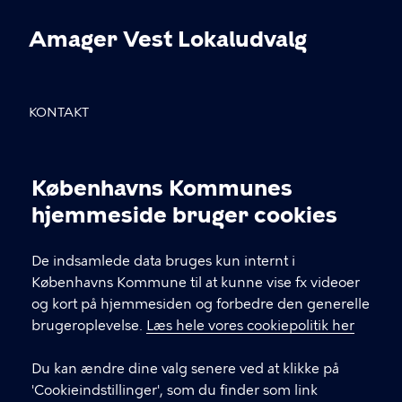
Amager Vest Lokaludvalg
KONTAKT
Sundholmsvej 8, 2300 København S
Københavns Kommunes
info@avlu.dk
Cookieindstillinger
hjemmeside bruger cookies
21 51 39 35
De indsamlede data bruges kun internt i
Københavns Kommune til at kunne vise fx videoer
LINKS
og kort på hjemmesiden og forbedre den generelle
brugeroplevelse.
Læs hele vores cookiepolitik her
Facebook
Du kan ændre dine valg senere ved at klikke på
Instagram
'Cookieindstillinger', som du finder som link