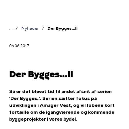
Gå
til
hovedindhold
Nyheder
Der Bygges...II
Brødkrumme
06.06.2017
Der Bygges...II
Så er det blevet tid til andet afsnit af serien
’Der Bygges..’. Serien sætter fokus på
udviklingen i Amager Vest, og vil løbene kort
fortælle om de igangværende og kommende
byggeprojekter i vores bydel.