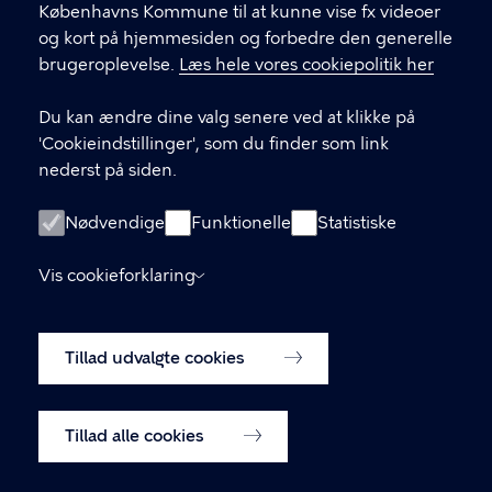
Københavns Kommune til at kunne vise fx videoer
LINKS
og kort på hjemmesiden og forbedre den generelle
brugeroplevelse.
Læs hele vores cookiepolitik her
Facebook
Du kan ændre dine valg senere ved at klikke på
Instagram
'Cookieindstillinger', som du finder som link
nederst på siden.
Kontakt os
Nyhedsbrev
Nødvendige
Funktionelle
Statistiske
Amager Vest Borgerpanel
Vis cookieforklaring
Oplysningspligt (GDPR)
Tillad udvalgte cookies
Cookiepolitik
Cookieindstillinger
Tillad alle cookies