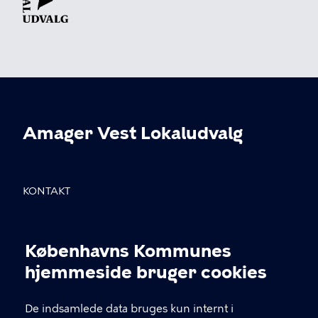
Amager Vest Lokaludvalg
KONTAKT
Sundholmsvej 8, 2300 København S
Københavns Kommunes
info@avlu.dk
Cookieindstillinger
hjemmeside bruger cookies
21 51 39 35
De indsamlede data bruges kun internt i