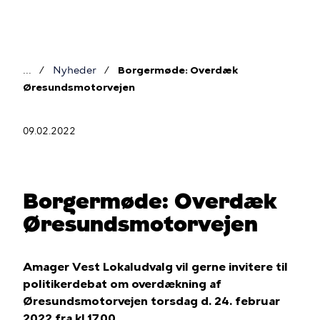
Gå
til
hovedindhold
Nyheder
Borgermøde: Overdæk
Brødkrumme
Øresundsmotorvejen
09.02.2022
Borgermøde: Overdæk
Øresundsmotorvejen
Amager Vest Lokaludvalg vil gerne invitere til
politikerdebat om overdækning af
Øresundsmotorvejen torsdag d. 24. februar
2022 fra kl.17.00