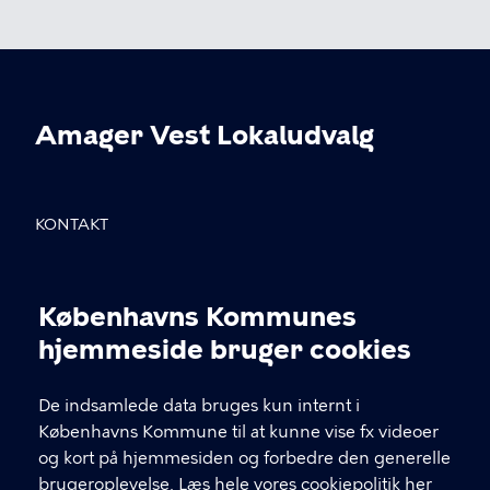
Amager Vest Lokaludvalg
KONTAKT
Sundholmsvej 8, 2300 København S
Københavns Kommunes
info@avlu.dk
Cookieindstillinger
hjemmeside bruger cookies
21 51 39 35
De indsamlede data bruges kun internt i
Københavns Kommune til at kunne vise fx videoer
LINKS
og kort på hjemmesiden og forbedre den generelle
brugeroplevelse.
Læs hele vores cookiepolitik her