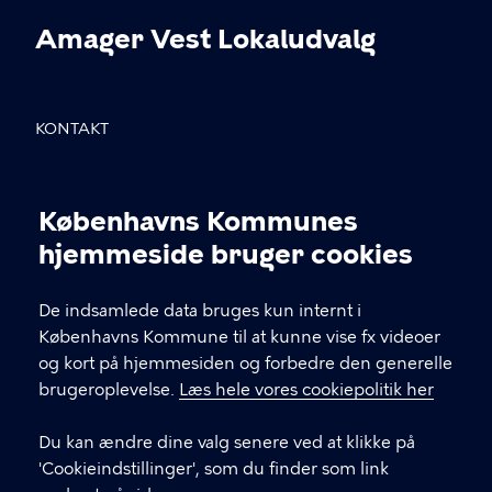
Amager Vest Lokaludvalg
KONTAKT
Sundholmsvej 8, 2300 København S
Københavns Kommunes
info@avlu.dk
Cookieindstillinger
hjemmeside bruger cookies
21 51 39 35
De indsamlede data bruges kun internt i
Københavns Kommune til at kunne vise fx videoer
LINKS
og kort på hjemmesiden og forbedre den generelle
brugeroplevelse.
Læs hele vores cookiepolitik her
Facebook
Du kan ændre dine valg senere ved at klikke på
Instagram
'Cookieindstillinger', som du finder som link