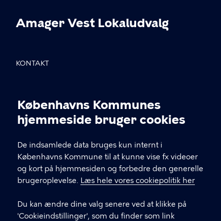
Amager Vest Lokaludvalg
KONTAKT
Sundholmsvej 8, 2300 København S
Københavns Kommunes
info@avlu.dk
Cookieindstillinger
hjemmeside bruger cookies
21 51 39 35
De indsamlede data bruges kun internt i
Københavns Kommune til at kunne vise fx videoer
LINKS
og kort på hjemmesiden og forbedre den generelle
brugeroplevelse.
Læs hele vores cookiepolitik her
Facebook
Du kan ændre dine valg senere ved at klikke på
Instagram
'Cookieindstillinger', som du finder som link