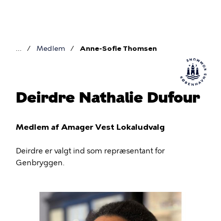
Gå
til
hovedindhold
Medlem
Anne-Sofie Thomsen
Brødkrumme
Deirdre Nathalie Dufour
Medlem af Amager Vest Lokaludvalg
Deirdre er valgt ind som repræsentant for
Genbryggen.