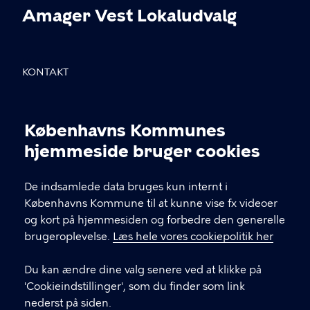
Amager Vest Lokaludvalg
KONTAKT
Sundholmsvej 8, 2300 København S
Københavns Kommunes
info@avlu.dk
Cookieindstillinger
hjemmeside bruger cookies
21 51 39 35
De indsamlede data bruges kun internt i
Københavns Kommune til at kunne vise fx videoer
LINKS
og kort på hjemmesiden og forbedre den generelle
brugeroplevelse.
Læs hele vores cookiepolitik her
Facebook
Du kan ændre dine valg senere ved at klikke på
Instagram
'Cookieindstillinger', som du finder som link
nederst på siden.
Kontakt os